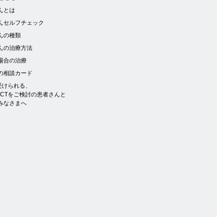
んとは
んセルフチェック
んの種類
んの治療方法
場合の治療
の相談カード
を受けられる、
NCTをご検討の患者さんと
みなさまへ