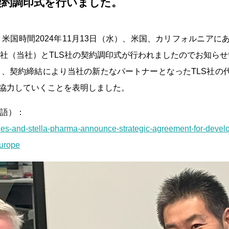
社との契約調印式を行いました。
2024年11月13日（水）、米国、カリフォルニアにあるTAE LI
社（当社）とTLS社の契約調印式が行われましたのでお知ら
契約締結により当社の新たなパートナーとなったTLS社の代表
に協力していくことを表明しました。
語）：
iences-and-stella-pharma-announce-strategic-agreement-for-deve
europe