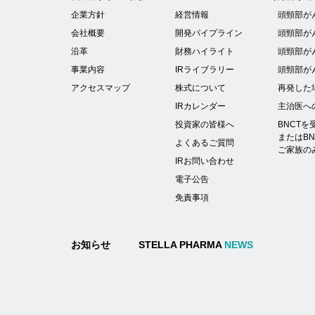
企業方針
経営情報
頭頸部が
会社概要
開発パイプライン
頭頸部が
沿革
財務ハイライト
頭頸部が
事業内容
IRライブラリー
頭頸部が
アクセスマップ
株式について
再発した
IRカレンダー
主治医へ
投資家の皆様へ
BNCT
またはB
よくあるご質問
ご家族の
IRお問い合わせ
電子公告
免責事項
お知らせ
STELLA PHARMA
NEWS