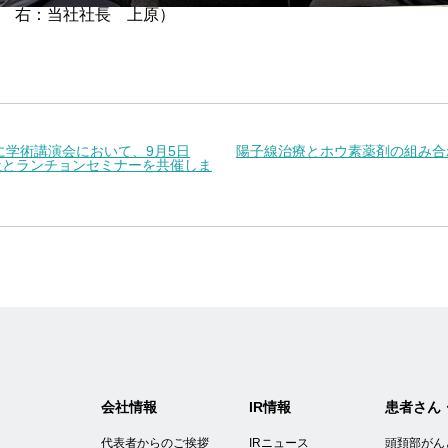
b氏 右：当社社長 上原）
に学術講演会において、9月5日
陽子線治療とホウ素薬剤の組み合
社とランチョンセミナーを共催しま
会社情報
IR情報
患者さん
代表者からのご挨拶
IRニュース
頭頚部がん