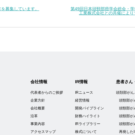
方を募集しています。
第49回日本頭頸部癌学会総会・
工業株式会社との共催により
会社情報
IR情報
患者さん
代表者からのご挨拶
IRニュース
頭頚部がん
企業方針
経営情報
頭頸部が
会社概要
開発パイプライン
頭頸部が
沿革
財務ハイライト
頭頸部が
事業内容
IRライブラリー
頭頸部が
アクセスマップ
株式について
再発した