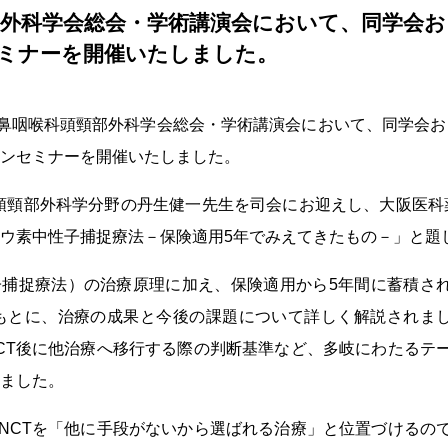
頸部外科学会総会・学術講演会において、同学会
ミナーを開催いたしました。
日本耳鼻咽喉科頭頸部外科学会総会・学術講演会において、同学
ンセミナーを開催いたしました。
頭頸部外科学分野の丹生健一先生を司会にお迎えし、大阪医科薬
ウ素中性子捕捉療法－保険適用5年でみえてきたもの－」と題
子捕捉療法）の治療原理に加え、保険適用から5年間に蓄積さ
もとに、治療の成果と今後の課題について詳しく解説されま
CT後に他治療へ移行する際の判断基準など、多岐にわたるテ
ました。
NCTを「他に手段がないから選ばれる治療」と位置づけるの