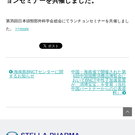
ョンセミナーを共催しました。
第35回日本頭頸部外科学会総会にてランチョンセミナーを共催しまし
た。
>>more
海南島BNCTセンターに関
中国・海南省で開催された第
するお知らせ
6回中国国際消費品博覧会に
おいてBNCT中性子加速装置
が「消博宝宝」を受賞（当社
中国パートナーからの公表資
料）