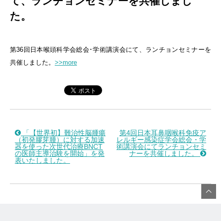
て、ランチョンセミナーを共催しまし
た。
第36回日本喉頭科学会総会･学術講演会にて、ランチョンセミナーを
共催しました。
>>more
「【世界初】難治性脳腫瘍
第4回日本耳鼻咽喉科免疫ア
（初発膠芽腫）に対する加速
レルギー感染症学会総会・学
器を使った次世代治療BNCT
術講演会にてランチョンセミ
の医師主導治験を開始」を発
ナーを共催しました。
表いたしました。