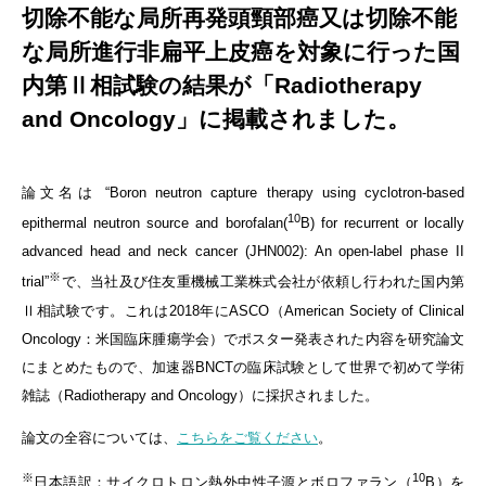
切除不能な局所再発頭頸部癌又は切除不能
な局所進行非扁平上皮癌を対象に行った国
内第Ⅱ相試験の結果が「Radiotherapy
and Oncology」に掲載されました。
論文名は “Boron neutron capture therapy using cyclotron-based
10
epithermal neutron source and borofalan(
B) for recurrent or locally
advanced head and neck cancer (JHN002): An open-label phase II
※
trial”
で、当社及び住友重機械工業株式会社が依頼し行われた国内第
Ⅱ相試験です。これは2018年にASCO（American Society of Clinical
Oncology：米国臨床腫瘍学会）でポスター発表された内容を研究論文
にまとめたもので、加速器BNCTの臨床試験として世界で初めて学術
雑誌（Radiotherapy and Oncology）に採択されました。
論文の全容については、
こちらをご覧ください
。
※
10
日本語訳：サイクロトロン熱外中性子源とボロファラン（
B）を