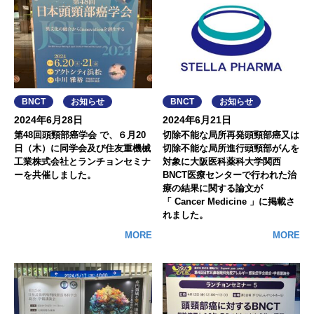
BNCT
お知らせ
BNCT
お知らせ
2024年6月28日
2024年6月21日
第48回頭頸部癌学会 で、６月20
切除不能な局所再発頭頸部癌又は
日（木）に同学会及び住友重機械
切除不能な局所進行頭頸部がんを
工業株式会社とランチョンセミナ
対象に大阪医科薬科大学関西
ーを共催しました。
BNCT医療センターで行われた治
療の結果に関する論文が
「 Cancer Medicine 」に掲載さ
れました。
MORE
MORE