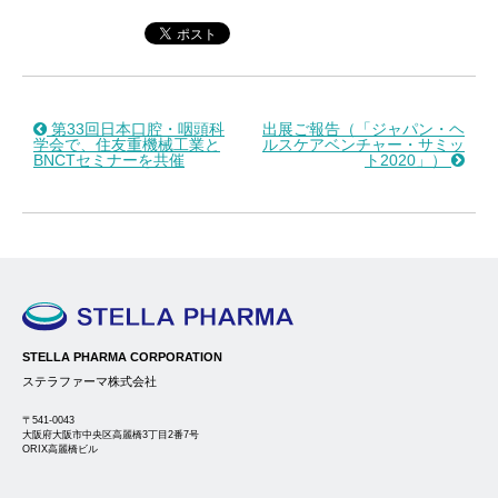
第33回日本口腔・咽頭科
出展ご報告（「ジャパン・ヘ
学会で、住友重機械工業と
ルスケアベンチャー・サミッ
BNCTセミナーを共催
ト2020」）
STELLA PHARMA CORPORATION
ステラファーマ株式会社
〒541-0043
大阪府大阪市中央区高麗橋3丁目2番7号
ORIX高麗橋ビル