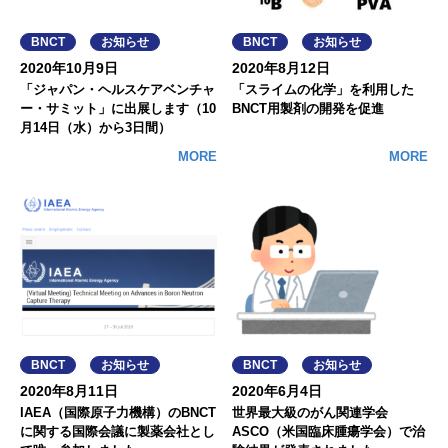
BNCT
お知らせ
BNCT
お知らせ
2020年10月9日
2020年8月12日
「ジャパン・ヘルスケアベンチャ
「スライムの化学」を利用した
ー・サミット」に出展します（10
BNCT用製剤の開発を促進
月14日（水）から3日間）
MORE
MORE
BNCT
お知らせ
BNCT
お知らせ
2020年8月11日
2020年6月4日
IAEA（国際原子力機構）のBNCT
世界最大級のがん関連学会
に関する国際会議に製薬会社とし
ASCO（米国臨床腫瘍学会）で治