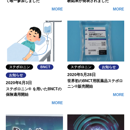
て唯一参加しました
験結果が発表されました
MORE
MORE
ステボロニン
BNCT
ステボロニン
お知らせ
2020年5月28日
お知らせ
世界初のBNCT用医薬品ステボロ
2020年6月3日
ニン®販売開始
ステボロニン® を用いたBNCTの
保険適用開始
MORE
MORE